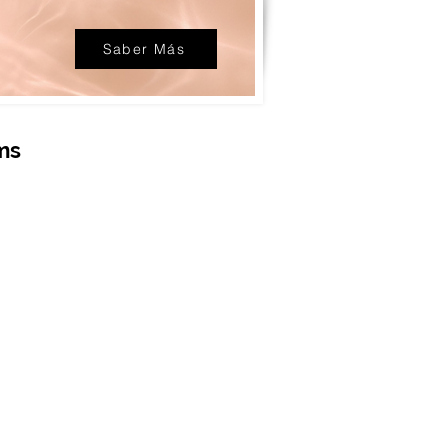
Saber Más
ms