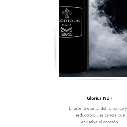
Glorius Noir
El aroma eterno del romance y
seducción, una caricia que
envuelve el corazón.