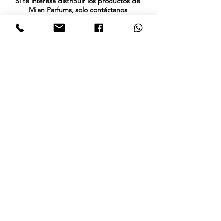
Si te interesa distribuir los productos de
Milan Parfums, solo
contáctanos
Términos Y Políticas
Política De Redes Sociales
Términos Y Condiciones
Política De Privacidad
Política De Cookies
Conócenos
Historia
Canal Facebook
Podemos Ayudarte
Glosario
Contactenos
Canal Instagram