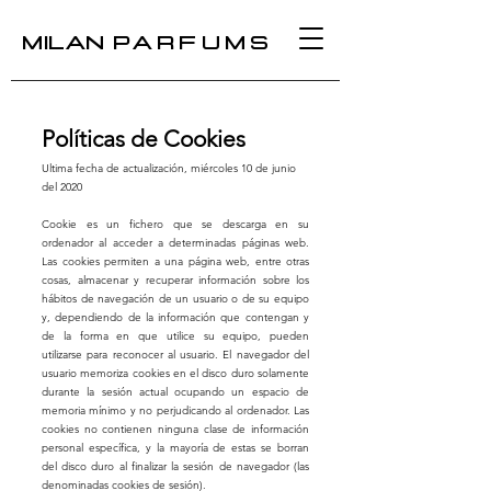
MILAN
PARFUMS
Políticas de Cookies
Ultima fecha de actualización, miércoles 10 de junio
del 2020
Cookie es un fichero que se descarga en su
ordenador al acceder a determinadas páginas web.
Las cookies permiten a una página web, entre otras
cosas, almacenar y recuperar información sobre los
hábitos de navegación de un usuario o de su equipo
y, dependiendo de la información que contengan y
de la forma en que utilice su equipo, pueden
utilizarse para reconocer al usuario. El navegador del
usuario memoriza cookies en el disco duro solamente
durante la sesión actual oc
upando un espacio de
memoria mínimo y no perjudicando al ordenador. Las
cookies no contienen ninguna clase de información
personal específica, y la mayoría de estas se borran
del disco duro al finalizar la sesión de navegador (las
denominadas cookies de sesión).