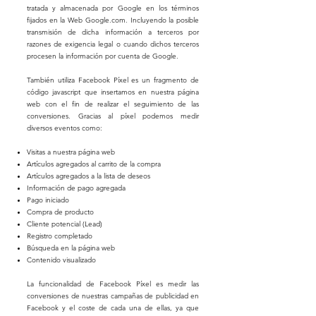
tratada y almacenada por Google en los términos
fijados en la Web Google.com. Incluyendo la posible
transmisión de dicha información a terceros por
razones de exigencia legal o cuando dichos terceros
procesen la información por cuenta de Google.
También utiliza Facebook Píxel es un fragmento de
código javascript que insertamos en nuestra página
web con el fin de realizar el seguimiento de las
conversiones. Gracias al píxel podemos medir
diversos eventos como:
Visitas a nuestra página web
Artículos agregados al carrito de la compra
Artículos agregados a la lista de deseos
Información de pago agregada
Pago iniciado
Compra de producto
Cliente potencial (Lead)
Registro completado
Búsqueda en la página web
Contenido visualizado
La funcionalidad de Facebook Píxel es medir las
conversiones de nuestras campañas de publicidad en
Facebook y el coste de cada una de ellas, ya que