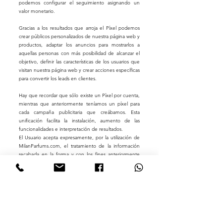
podemos configurar el seguimiento asignando un
valor monetario.
Gracias a los resultados que arroja el Píxel podemos
crear públicos personalizados de nuestra página web y
productos, adaptar los anuncios para mostrarlos a
aquellas personas con más posibilidad de alcanzar el
objetivo, definir las características de los usuarios que
visitan nuestra página web y crear acciones específicas
para convertir los leads en clientes.
Hay que recordar que sólo existe un Píxel por cuenta,
mientras que anteriormente teníamos un píxel para
cada campaña publicitaria que creábamos. Esta
unificación facilita la instalación, aumento de las
funcionalidades e interpretación de resultados.
El Usuario acepta expresamente, por la utilización de
MilanParfums.com, el tratamiento de la información
recabada en la forma y con los fines anteriormente
mencionados. Y asimismo reconoce conocer la
posibilidad de rechazar el tratamiento de tales datos o
información rechazando el uso de Cookies mediante
la selección de la configuración apropiada a tal fin en
su navegador. Si bien esta opción de bloqueo de
Cookies en su navegador puede no permitirle el uso
pleno de todas las funcionalidades del sitio web.