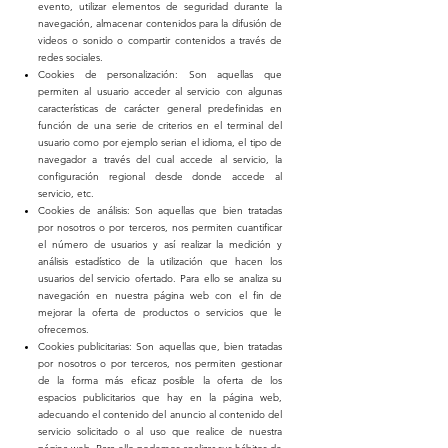
evento, utilizar elementos de seguridad durante la
navegación, almacenar contenidos para la difusión de
videos o sonido o compartir contenidos a través de
redes sociales.
Cookies de personalización: Son aquellas que
permiten al usuario acceder al servicio con algunas
características de carácter general predefinidas en
función de una serie de criterios en el terminal del
usuario como por ejemplo serian el idioma, el tipo de
navegador a través del cual accede al servicio, la
configuración regional desde donde accede al
servicio, etc.
Cookies de análisis: Son aquellas que bien tratadas
por nosotros o por terceros, nos permiten cuantificar
el número de usuarios y así realizar la medición y
análisis estadístico de la utilización que hacen los
usuarios del servicio ofertado. Para ello se analiza su
navegación en nuestra página web con el fin de
mejorar la oferta de productos o servicios que le
ofrecemos.
Cookies publicitarias: Son aquellas que, bien tratadas
por nosotros o por terceros, nos permiten gestionar
de la forma más eficaz posible la oferta de los
espacios publicitarios que hay en la página web,
adecuando el contenido del anuncio al contenido del
servicio solicitado o al uso que realice de nuestra