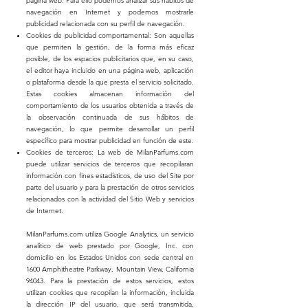
página web. Para ello podemos analizar sus hábitos de
navegación en Internet y podemos mostrarle
publicidad relacionada con su perfil de navegación.
Cookies de publicidad comportamental: Son aquellas
que permiten la gestión, de la forma más eficaz
posible, de los espacios publicitarios que, en su caso,
el editor haya incluido en una página web, aplicación
o plataforma desde la que presta el servicio solicitado.
Estas cookies almacenan información del
comportamiento de los usuarios obtenida a través de
la observación continuada de sus hábitos de
navegación, lo que permite desarrollar un perfil
específico para mostrar publicidad en función de este.
Cookies de terceros: La web de MilanParfums.com
puede utilizar servicios de terceros que recopilaran
información con fines estadísticos, de uso del Site por
parte del usuario y para la prestación de otros servicios
relacionados con la actividad del Sitio Web y servicios
de Internet.
MilanParfums.com utiliza Google Analytics, un servicio
analítico de web prestado por Google, Inc. con
domicilio en los Estados Unidos con sede central en
1600 Amphitheatre Parkway, Mountain View, California
94043. Para la prestación de estos servicios, estos
utilizan cookies que recopilan la información, incluida
la dirección IP del usuario, que será transmitida,